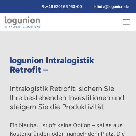
Zum
+49 5201 66 163-00
info@logunion.de
Inhalt
springen
M
logunion Intralogistik
Retrofit –
Intralogistik Retrofit: sichern Sie
Ihre bestehenden Investitionen und
steigern Sie die Produktivität
Ein Neubau ist oft keine Option – sei es aus
Kostengründen oder mangelndem Platz. Die